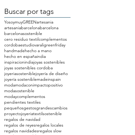
Buscar por tags
YosoymuyGREEN
artesania
artesaniabarcelona
barcelona
barcelonasostenible
cero residuo textil
complementos
cordoba
estudiovarali
greenfriday
handmade
hecho a mano
hecho en españa
india
inspiracionindia
joyas sostenibles
joyas sostenibles cordoba
joyeriasostenible
joyería de diseño
joyería sostenible
madeinspain
moda
modaconimpactopositivo
modasostenible
modaycomplementos
pendientes textiles
pequeñosgestosgrandescambios
proyectojoyeriatextilsostenible
regalos de navidad
regalos de reyes
regalos locales
regalos navidades
regalos slow